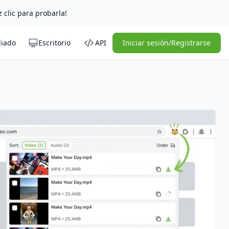
z clic para probarla!
liado
Escritorio
API
Iniciar sesión/Registrarse